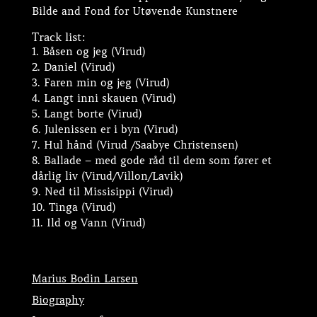
Bilde and Fond for Utøvende Kunstnere
Track list:
1. Båsen og jeg (Virud)
2. Daniel (Virud)
3. Faren min og jeg (Virud)
4. Langt inni skauen (Virud)
5. Langt borte (Virud)
6. Julenissen er i byn (Virud)
7. Hul hånd (Virud /Saabye Christensen)
8. Ballade – med gode råd til dem som fører et
dårlig liv (Virud/Villon/Lavik)
9. Ned til Missisippi (Virud)
10. Tinga (Virud)
11. Ild og Vann (Virud)
Marius Bodin Larsen
Biography