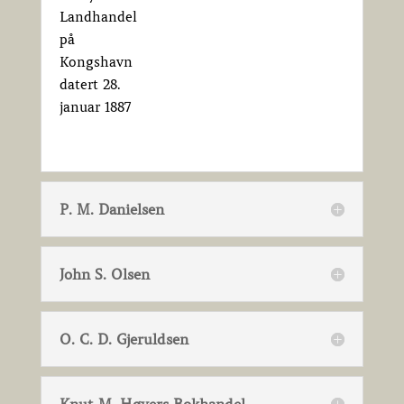
Landhandel
på
Kongshavn
datert 28.
januar 1887
P. M. Danielsen
John S. Olsen
O. C. D. Gjeruldsen