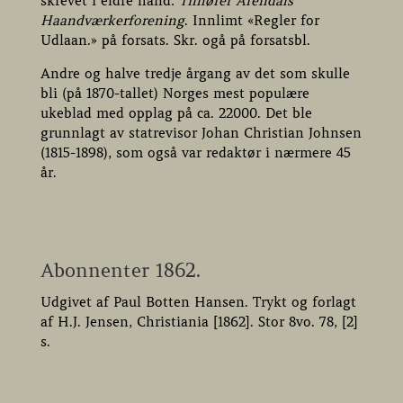
skrevet i eldre hånd:
Tilhører Arendals
Haandværkerforening
. Innlimt «Regler for
Udlaan.» på forsats. Skr. ogå på forsatsbl.
Andre og halve tredje årgang av det som skulle
bli (på 1870-tallet) Norges mest populære
ukeblad med opplag på ca. 22000. Det ble
grunnlagt av statrevisor Johan Christian Johnsen
(1815-1898), som også var redaktør i nærmere 45
år.
Abonnenter 1862.
Udgivet af Paul Botten Hansen. Trykt og forlagt
af H.J. Jensen, Christiania [1862]. Stor 8vo. 78, [2]
s.