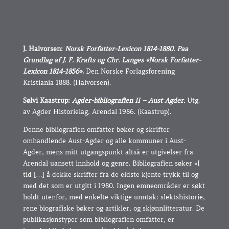
J. Halvorsen:
Norsk Forfatter-Lexicon 1814-1880. Paa
Grundlag af J. F. Krafts og Chr. Langes «Norsk Forfatter-
Lexicon 1814-1856»
.
Den Norske Forlagsforening
Kristiania 1888. (Halvorsen).
Sølvi Kaastrup:
Agder-bibliografien II – Aust Agder.
Utg.
av Agder Historielag, Arendal 1986. (Kaastrup).
Denne bibliografien omfatter bøker og skrifter
omhandlende Aust-Agder og alle kommuner i Aust-
Agder, mens mitt utgangspunkt altså er utgivelser fra
Arendal uansett innhold og genre. Bibliografien søker «I
tid […] å dekke skrifter fra de eldste kjente trykk til og
med det som er utgitt i 1980. Ingen emneområder er søkt
holdt utenfor, med enkelte viktige unntak: slektshistorie,
rene biografiske bøker og artikler, og skjønnlitteratur. De
publikasjonstyper som bibliografien omfatter, er