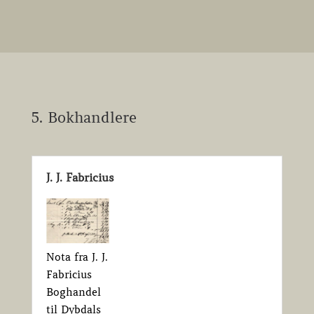
5. Bokhandlere
J. J. Fabricius
Nota fra J. J.
Fabricius
Boghandel
til Dybdals